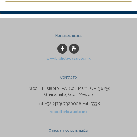
Nuestras redes
www.bibliotecas.ugto.mx
Contacto
Fracc. El Establo 1-A, Col. Marfil C.P. 36250
Guanajuato, Gto., México
Tel: +52 (473) 7320006 Ext. 5538
repositorio@ugto.mx
Otros sitios de interés: