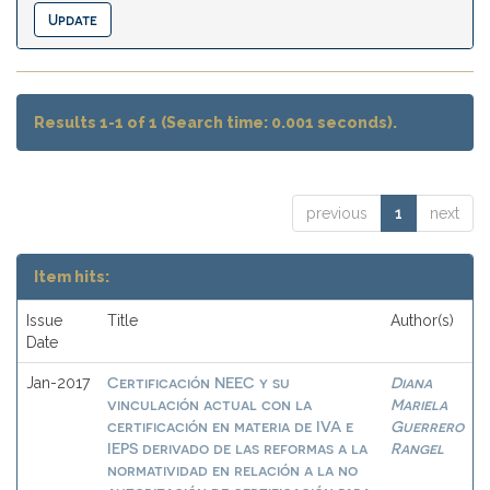
Results 1-1 of 1 (Search time: 0.001 seconds).
previous
1
next
Item hits:
Issue
Title
Author(s)
Date
Certificación NEEC y su
Diana
Jan-2017
vinculación actual con la
Mariela
certificación en materia de IVA e
Guerrero
IEPS derivado de las reformas a la
Rangel
normatividad en relación a la no