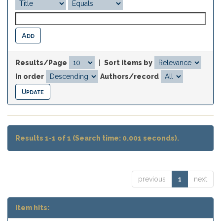
Results/Page
|
Sort items by
In order
Authors/record
Results 1-1 of 1 (Search time: 0.001 seconds).
previous
1
next
Item hits: