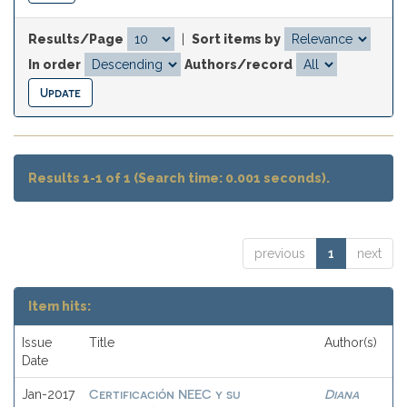
Results/Page
|
Sort items by
In order
Authors/record
Results 1-1 of 1 (Search time: 0.001 seconds).
previous
1
next
Item hits:
Issue
Title
Author(s)
Date
Certificación NEEC y su
Diana
Jan-2017