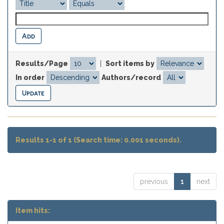
Results/Page
|
Sort items by
In order
Authors/record
Results 1-1 of 1 (Search time: 0.001 seconds).
previous
1
next
Item hits: