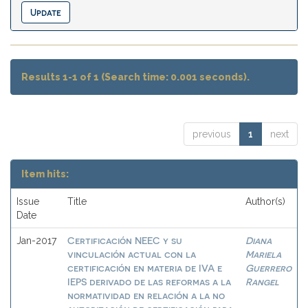
Results 1-1 of 1 (Search time: 0.001 seconds).
previous
1
next
Item hits:
Issue
Title
Author(s)
Date
Certificación NEEC y su
Diana
Jan-2017
vinculación actual con la
Mariela
certificación en materia de IVA e
Guerrero
IEPS derivado de las reformas a la
Rangel
normatividad en relación a la no