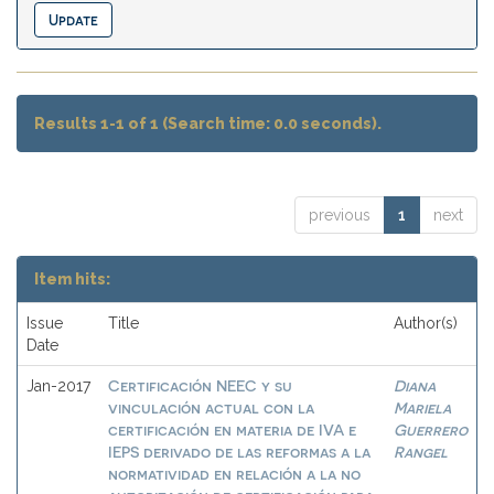
Results 1-1 of 1 (Search time: 0.0 seconds).
previous
1
next
Item hits:
Issue
Title
Author(s)
Date
Certificación NEEC y su
Diana
Jan-2017
vinculación actual con la
Mariela
certificación en materia de IVA e
Guerrero
IEPS derivado de las reformas a la
Rangel
normatividad en relación a la no