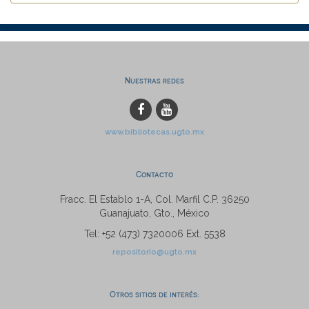
Nuestras redes
www.bibliotecas.ugto.mx
Contacto
Fracc. El Establo 1-A, Col. Marfil C.P. 36250
Guanajuato, Gto., México
Tel: +52 (473) 7320006 Ext. 5538
repositorio@ugto.mx
Otros sitios de interés: