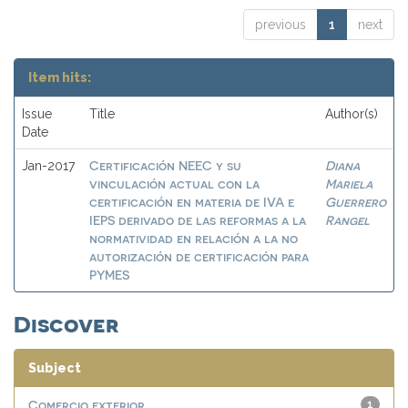
previous
1
next
Item hits:
Issue
Title
Author(s)
Date
Certificación NEEC y su
Diana
Jan-2017
vinculación actual con la
Mariela
certificación en materia de IVA e
Guerrero
IEPS derivado de las reformas a la
Rangel
normatividad en relación a la no
autorización de certificación para
PYMES
Discover
Subject
Comercio exterior
1