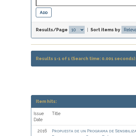
Results/Page
|
Sort items by
Results 1-1 of 1 (Search time: 0.001 seconds)
Item hits:
Issue
Title
Date
Propuesta de un Programa de Sensibiliz
2016