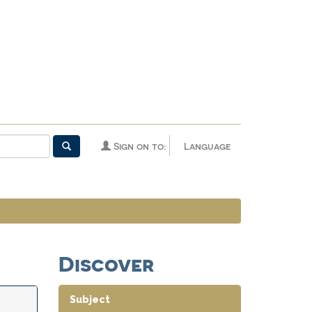
Sign on to:
Language
Discover
Subject