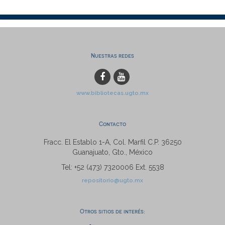
Nuestras redes
www.bibliotecas.ugto.mx
Contacto
Fracc. El Establo 1-A, Col. Marfil C.P. 36250
Guanajuato, Gto., México
Tel: +52 (473) 7320006 Ext. 5538
repositorio@ugto.mx
Otros sitios de interés: