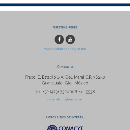
Nuestras redes
www.bibliotecas.ugto.mx
Contacto
Fracc. El Establo 1-A, Col. Marfil C.P. 36250
Guanajuato, Gto., México
Tel: +52 (473) 7320006 Ext. 5538
repositorio@ugto.mx
Otros sitios de interés: