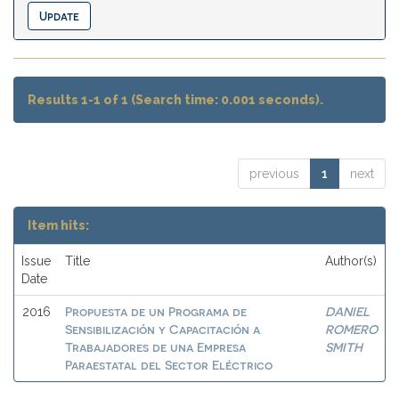
Results 1-1 of 1 (Search time: 0.001 seconds).
previous
1
next
Item hits:
Issue
Title
Author(s)
Date
Propuesta de un Programa de
DANIEL
2016
Sensibilización y Capacitación a
ROMERO
Trabajadores de una Empresa
SMITH
Paraestatal del Sector Eléctrico