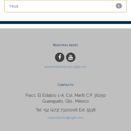
true
1
Nuestras redes
www.bibliotecas.ugto.mx
Contacto
Fracc. El Establo 1-A, Col. Marfil C.P. 36250
Guanajuato, Gto., México
Tel: +52 (473) 7320006 Ext. 5538
repositorio@ugto.mx