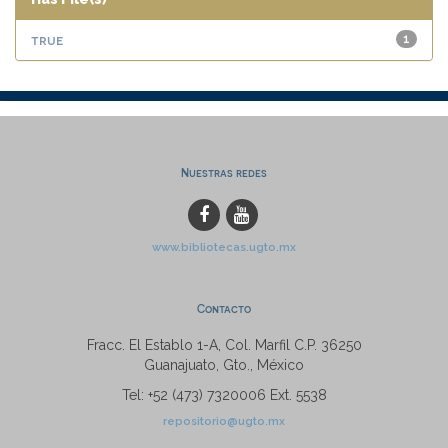
true
1
Nuestras redes
www.bibliotecas.ugto.mx
Contacto
Fracc. El Establo 1-A, Col. Marfil C.P. 36250
Guanajuato, Gto., México
Tel: +52 (473) 7320006 Ext. 5538
repositorio@ugto.mx