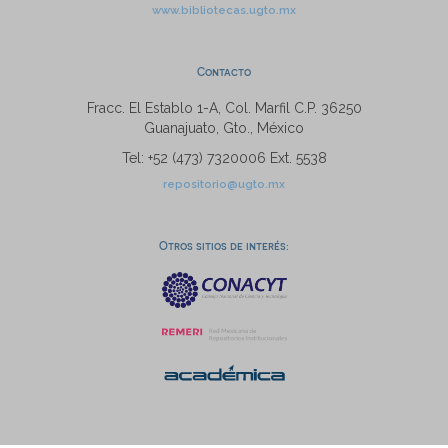
www.bibliotecas.ugto.mx
Contacto
Fracc. El Establo 1-A, Col. Marfil C.P. 36250
Guanajuato, Gto., México
Tel: +52 (473) 7320006 Ext. 5538
repositorio@ugto.mx
Otros sitios de interés: