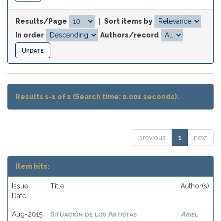
Results/Page
|
Sort items by
In order
Authors/record
Results 1-1 of 1 (Search time: 0.001 seconds).
previous
1
next
Item hits:
Issue
Title
Author(s)
Date
Situación de los Artistas
Ariel
Aug-2015