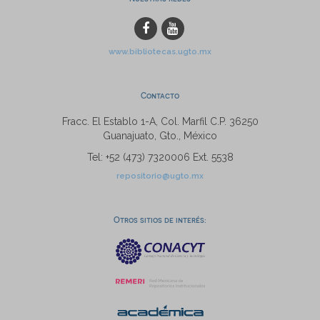
www.bibliotecas.ugto.mx
Contacto
Fracc. El Establo 1-A, Col. Marfil C.P. 36250
Guanajuato, Gto., México
Tel: +52 (473) 7320006 Ext. 5538
repositorio@ugto.mx
Otros sitios de interés: