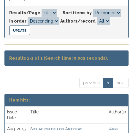
Results/Page
|
Sort items by
In order
Authors/record
Results 1-1 of 1 (Search time: 0.002 seconds).
previous
1
next
Item hits:
Issue
Title
Author(s)
Date
Situación de los Artistas
Ariel
Aug-2015