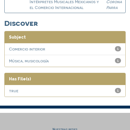
Intérpretes Musicales Mexicanos y
Corona
el Comercio Internacional
Parra
Discover
Subject
Comercio interior
1
Música, musicología
1
Has File(s)
true
1
Nuestras redes