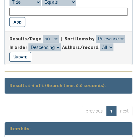
Results/Page
|
Sort items by
In order
Authors/record
Results 1-1 of 1 (Search time: 0.0 seconds).
previous
1
next
Item hits: