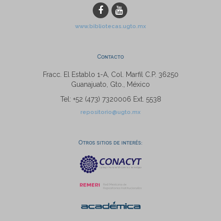
www.bibliotecas.ugto.mx
Contacto
Fracc. El Establo 1-A, Col. Marfil C.P. 36250
Guanajuato, Gto., México
Tel: +52 (473) 7320006 Ext. 5538
repositorio@ugto.mx
Otros sitios de interés: