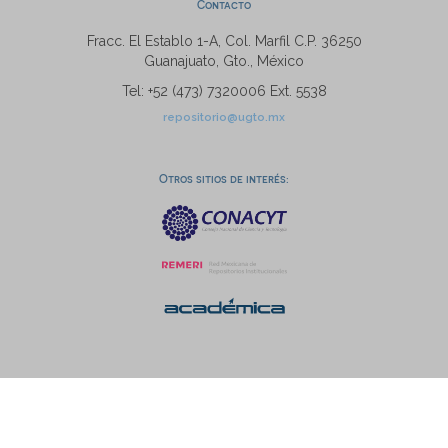
Contacto
Fracc. El Establo 1-A, Col. Marfil C.P. 36250
Guanajuato, Gto., México
Tel: +52 (473) 7320006 Ext. 5538
repositorio@ugto.mx
Otros sitios de interés: