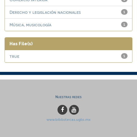
Derecho y legislación nacionales
1
Música, musicología
1
Has File(s)
true
1
Nuestras redes
www.bibliotecas.ugto.mx