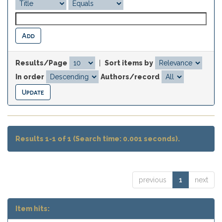
Results/Page
|
Sort items by
In order
Authors/record
Results 1-1 of 1 (Search time: 0.001 seconds).
previous
1
next
Item hits: