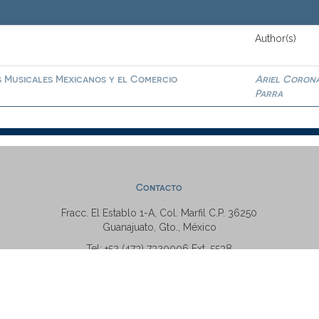
Author(s)
s Musicales Mexicanos y el Comercio
Ariel Coron
Parra
Contacto
Fracc. El Establo 1-A, Col. Marfil C.P. 36250
Guanajuato, Gto., México
Tel: +52 (473) 7320006 Ext. 5538
repositorio@ugto.mx