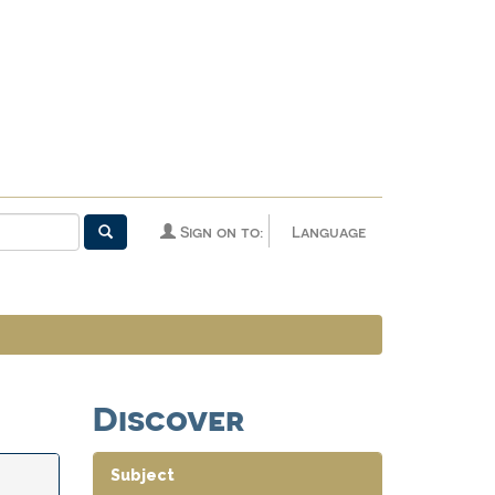
Sign on to:
Language
Discover
Subject