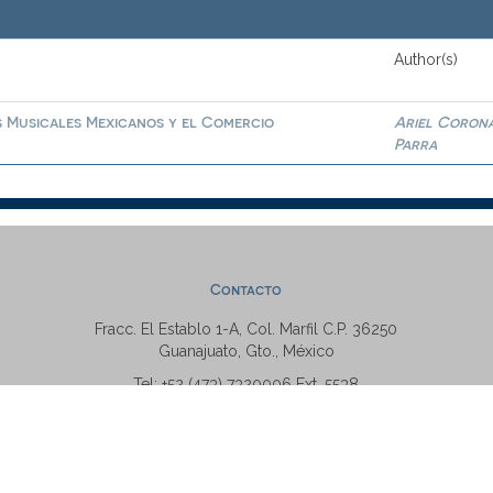
Author(s)
s Musicales Mexicanos y el Comercio
Ariel Coron
Parra
Contacto
Fracc. El Establo 1-A, Col. Marfil C.P. 36250
Guanajuato, Gto., México
Tel: +52 (473) 7320006 Ext. 5538
repositorio@ugto.mx