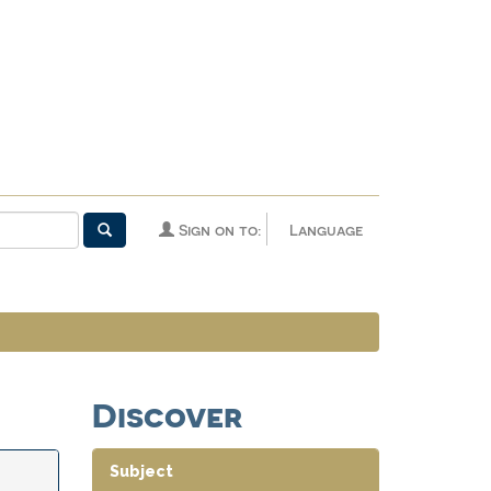
Sign on to:
Language
Discover
Subject