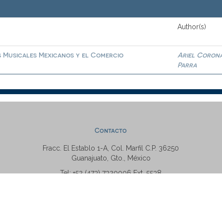
Author(s)
s Musicales Mexicanos y el Comercio
Ariel Coron
Parra
Contacto
Fracc. El Establo 1-A, Col. Marfil C.P. 36250
Guanajuato, Gto., México
Tel: +52 (473) 7320006 Ext. 5538
repositorio@ugto.mx