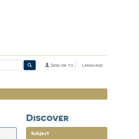
Sign on to:
Language
Discover
Subject