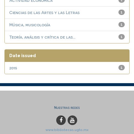
Actividad económica
1
Ciencias de las Artes y las Letras
1
Música, musicología
1
Teoría, análisis y crítica de las...
1
Date issued
2015
1
Nuestras redes
www.bibliotecas.ugto.mx