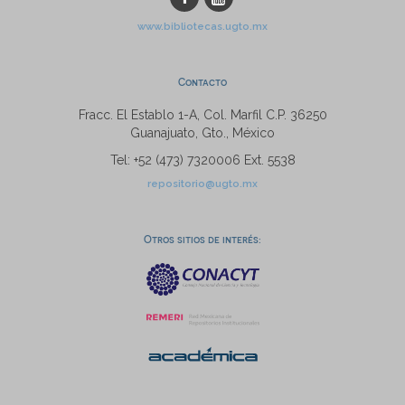
www.bibliotecas.ugto.mx
Contacto
Fracc. El Establo 1-A, Col. Marfil C.P. 36250
Guanajuato, Gto., México
Tel: +52 (473) 7320006 Ext. 5538
repositorio@ugto.mx
Otros sitios de interés: