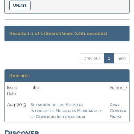
Results 1-1 of 1 (Search time: 0.001 seconds).
previous
1
next
Item hits:
Issue
Title
Author(s)
Date
Situación de los Artistas
Ariel
Aug-2015
Intérpretes Musicales Mexicanos y
Corona
el Comercio Internacional
Parra
Discover