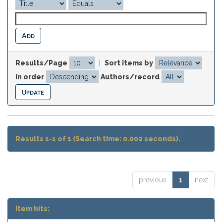
Results/Page
|
Sort items by
In order
Authors/record
Results 1-1 of 1 (Search time: 0.002 seconds).
previous
1
next
Item hits: