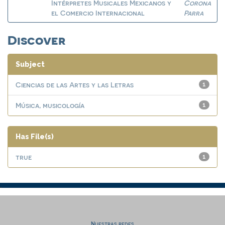
Intérpretes Musicales Mexicanos y
Corona
el Comercio Internacional
Parra
Discover
Subject
Ciencias de las Artes y las Letras
1
Música, musicología
1
Has File(s)
true
1
Nuestras redes