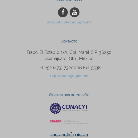
www.bibliotecas.ugto.mx
Contacto
Fracc. El Establo 1-A, Col. Marfil C.P. 36250
Guanajuato, Gto., México
Tel: +52 (473) 7320006 Ext. 5538
repositorio@ugto.mx
Otros sitios de interés: