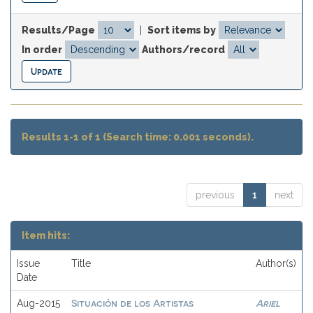
Results/Page
|
Sort items by
In order
Authors/record
Results 1-1 of 1 (Search time: 0.001 seconds).
previous
1
next
Item hits:
Issue
Title
Author(s)
Date
Situación de los Artistas
Ariel
Aug-2015