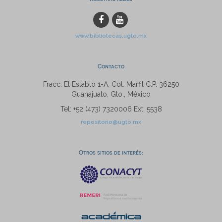
www.bibliotecas.ugto.mx
Contacto
Fracc. El Establo 1-A, Col. Marfil C.P. 36250
Guanajuato, Gto., México
Tel: +52 (473) 7320006 Ext. 5538
repositorio@ugto.mx
Otros sitios de interés: