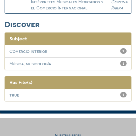
Intérpretes Musicales Mexicanos y
Corona
el Comercio Internacional
Parra
Discover
Subject
Comercio interior
1
Música, musicología
1
Has File(s)
true
1
Nuestras redes