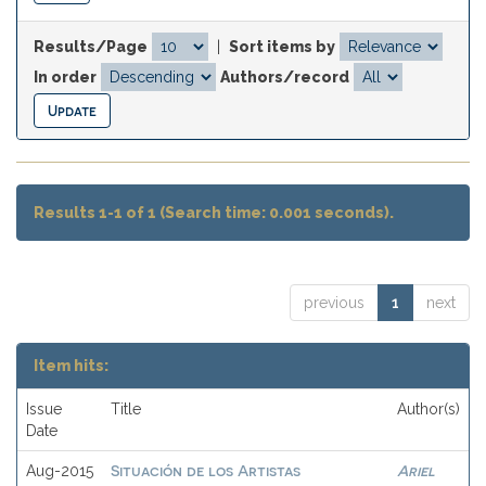
Results/Page
|
Sort items by
In order
Authors/record
Results 1-1 of 1 (Search time: 0.001 seconds).
previous
1
next
Item hits:
Issue
Title
Author(s)
Date
Situación de los Artistas
Ariel
Aug-2015