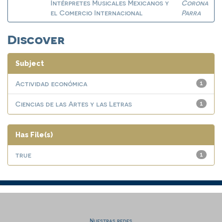
Intérpretes Musicales Mexicanos y
Corona
el Comercio Internacional
Parra
Discover
Subject
Actividad económica
1
Ciencias de las Artes y las Letras
1
Has File(s)
true
1
Nuestras redes