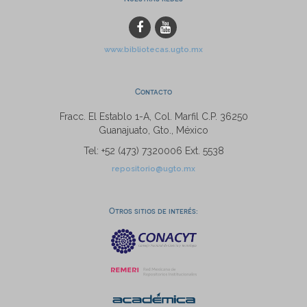
www.bibliotecas.ugto.mx
Contacto
Fracc. El Establo 1-A, Col. Marfil C.P. 36250
Guanajuato, Gto., México
Tel: +52 (473) 7320006 Ext. 5538
repositorio@ugto.mx
Otros sitios de interés: