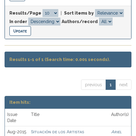
Results/Page
|
Sort items by
In order
Authors/record
Results 1-1 of 1 (Search time: 0.001 seconds).
previous
1
next
Item hits:
Issue
Title
Author(s)
Date
Situación de los Artistas
Ariel
Aug-2015