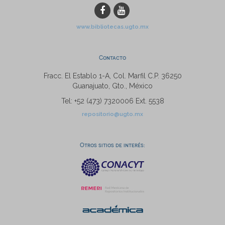
www.bibliotecas.ugto.mx
Contacto
Fracc. El Establo 1-A, Col. Marfil C.P. 36250
Guanajuato, Gto., México
Tel: +52 (473) 7320006 Ext. 5538
repositorio@ugto.mx
Otros sitios de interés: