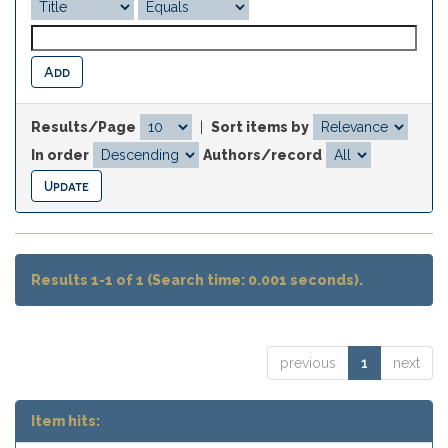
Results/Page
|
Sort items by
In order
Authors/record
Results 1-1 of 1 (Search time: 0.001 seconds).
previous
1
next
Item hits: