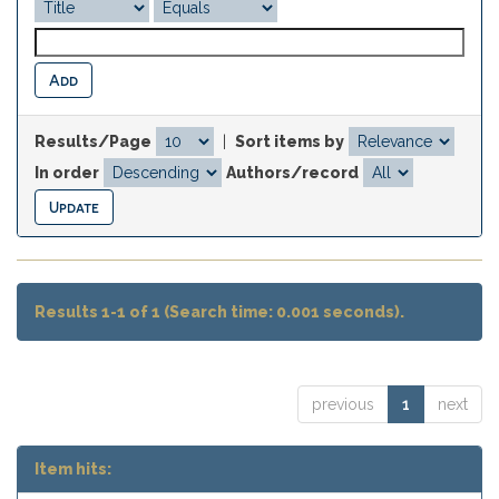
Results/Page
|
Sort items by
In order
Authors/record
Results 1-1 of 1 (Search time: 0.001 seconds).
previous
1
next
Item hits: