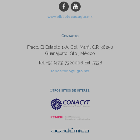
www.bibliotecas.ugto.mx
Contacto
Fracc. El Establo 1-A, Col. Marfil C.P. 36250
Guanajuato, Gto., México
Tel: +52 (473) 7320006 Ext. 5538
repositorio@ugto.mx
Otros sitios de interés: