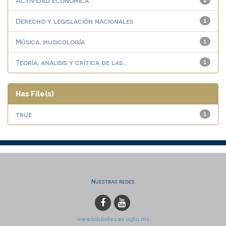
Actividad económica
1
Derecho y legislación nacionales
1
Música, musicología
1
Teoría, análisis y crítica de las...
1
Has File(s)
true
1
Nuestras redes
www.bibliotecas.ugto.mx