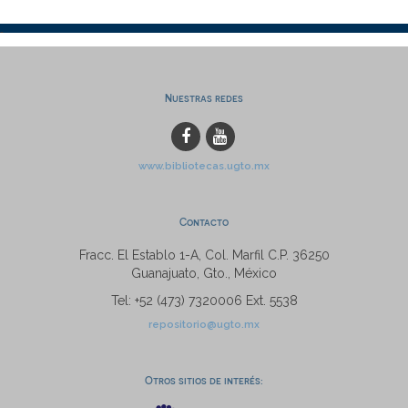
Nuestras redes
www.bibliotecas.ugto.mx
Contacto
Fracc. El Establo 1-A, Col. Marfil C.P. 36250
Guanajuato, Gto., México
Tel: +52 (473) 7320006 Ext. 5538
repositorio@ugto.mx
Otros sitios de interés: