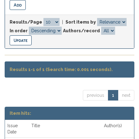
Results/Page
|
Sort items by
In order
Authors/record
Results 1-1 of 1 (Search time: 0.001 seconds).
previous
1
next
Item hits:
Issue
Title
Author(s)
Date