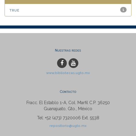
true
1
Nuestras redes
www.bibliotecas.ugto.mx
Contacto
Fracc. El Establo 1-A, Col. Marfil C.P. 36250
Guanajuato, Gto., México
Tel: +52 (473) 7320006 Ext. 5538
repositorio@ugto.mx