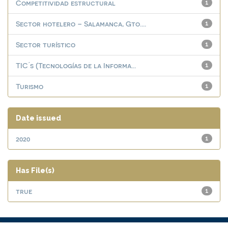
Competitividad estructural
1
Sector hotelero – Salamanca, Gto....
1
Sector turístico
1
TIC ́s (Tecnologías de la Informa...
1
Turismo
1
Date issued
2020
1
Has File(s)
true
1