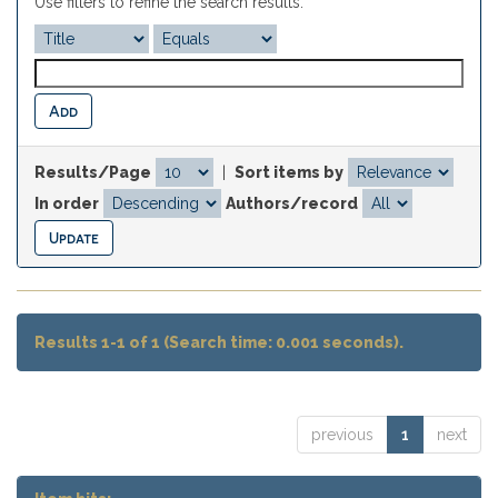
Use filters to refine the search results.
Results/Page
|
Sort items by
In order
Authors/record
Results 1-1 of 1 (Search time: 0.001 seconds).
previous
1
next