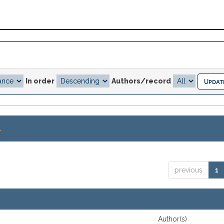
In order
Authors/record
.
previous
1
Author(s)