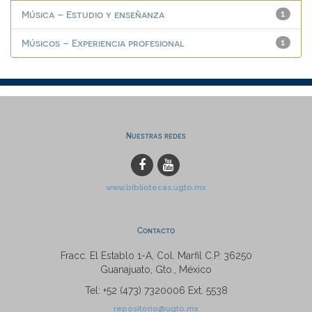
Música – Estudio y enseñanza
1
Músicos – Experiencia profesional
1
Nuestras redes
www.bibliotecas.ugto.mx
Contacto
Fracc. El Establo 1-A, Col. Marfil C.P. 36250
Guanajuato, Gto., México
Tel: +52 (473) 7320006 Ext. 5538
repositorio@ugto.mx