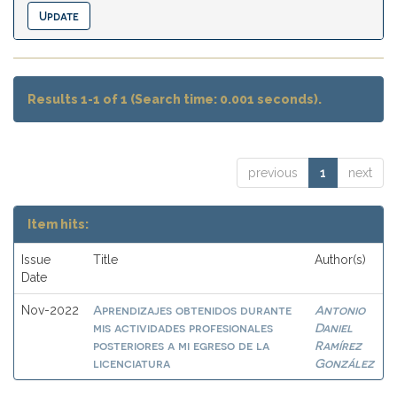
Results 1-1 of 1 (Search time: 0.001 seconds).
previous
1
next
Item hits:
Issue
Title
Author(s)
Date
Aprendizajes obtenidos durante
Antonio
Nov-2022
mis actividades profesionales
Daniel
posteriores a mi egreso de la
Ramírez
licenciatura
González