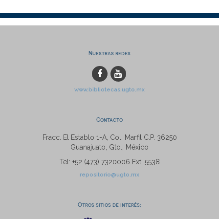
Nuestras redes
www.bibliotecas.ugto.mx
Contacto
Fracc. El Establo 1-A, Col. Marfil C.P. 36250
Guanajuato, Gto., México
Tel: +52 (473) 7320006 Ext. 5538
repositorio@ugto.mx
Otros sitios de interés: