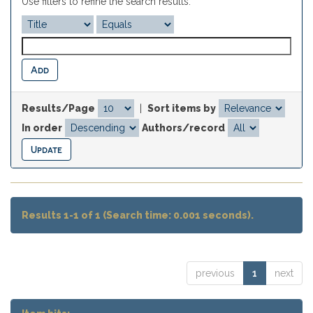
Use filters to refine the search results.
Results/Page
|
Sort items by
In order
Authors/record
Results 1-1 of 1 (Search time: 0.001 seconds).
previous
1
next