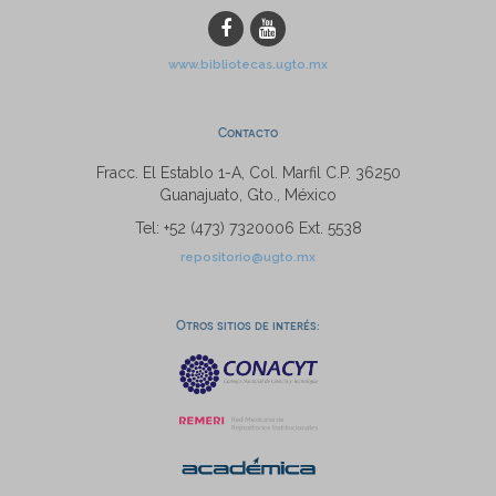
www.bibliotecas.ugto.mx
Contacto
Fracc. El Establo 1-A, Col. Marfil C.P. 36250
Guanajuato, Gto., México
Tel: +52 (473) 7320006 Ext. 5538
repositorio@ugto.mx
Otros sitios de interés: