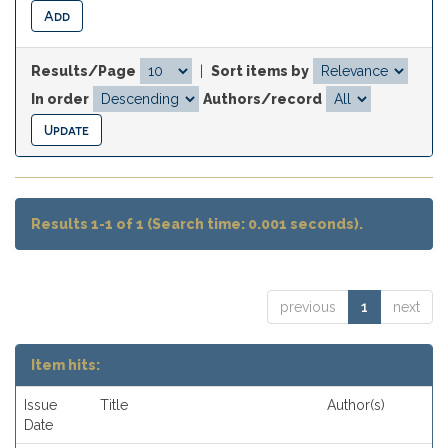
Results/Page
|
Sort items by
In order
Authors/record
Results 1-1 of 1 (Search time: 0.001 seconds).
previous
1
next
Item hits:
Issue
Title
Author(s)
Date