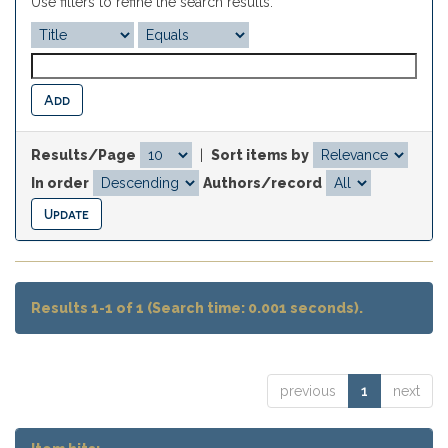
Use filters to refine the search results.
Results/Page
|
Sort items by
In order
Authors/record
Results 1-1 of 1 (Search time: 0.001 seconds).
previous
1
next