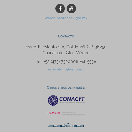
www.bibliotecas.ugto.mx
Contacto
Fracc. El Establo 1-A, Col. Marfil C.P. 36250
Guanajuato, Gto., México
Tel: +52 (473) 7320006 Ext. 5538
repositorio@ugto.mx
Otros sitios de interés: