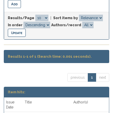
Results/Page
|
Sort items by
In order
Authors/record
Results 1-1 of 1 (Search time: 0.001 seconds).
previous
1
next
Item hits:
Issue
Title
Author(s)
Date