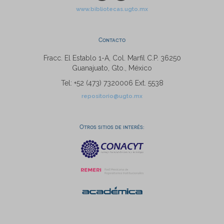
www.bibliotecas.ugto.mx
Contacto
Fracc. El Establo 1-A, Col. Marfil C.P. 36250
Guanajuato, Gto., México
Tel: +52 (473) 7320006 Ext. 5538
repositorio@ugto.mx
Otros sitios de interés: