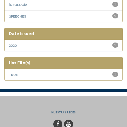
Ideología
1
Speeches
1
Date issued
2020
1
Has File(s)
true
1
Nuestras redes