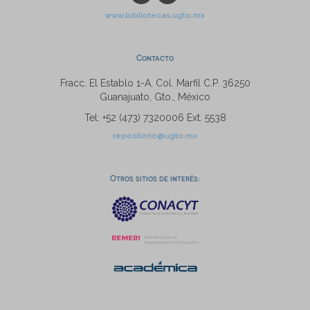
www.bibliotecas.ugto.mx
Contacto
Fracc. El Establo 1-A, Col. Marfil C.P. 36250
Guanajuato, Gto., México
Tel: +52 (473) 7320006 Ext. 5538
repositorio@ugto.mx
Otros sitios de interés: