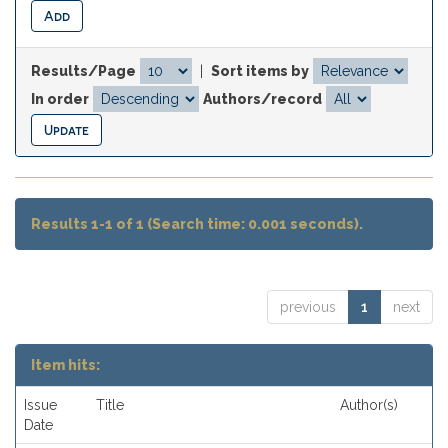
Results/Page
|
Sort items by
In order
Authors/record
Results 1-1 of 1 (Search time: 0.001 seconds).
previous
1
next
Item hits:
Issue
Title
Author(s)
Date