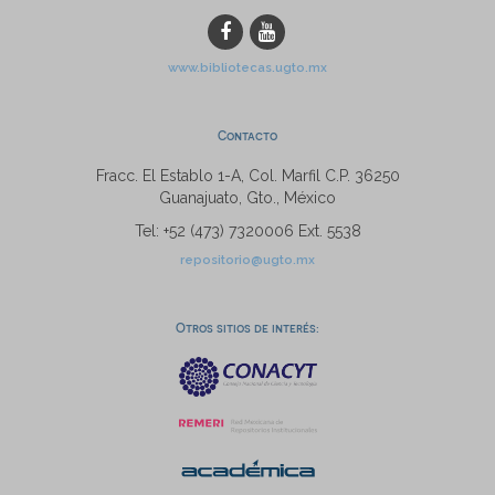
www.bibliotecas.ugto.mx
Contacto
Fracc. El Establo 1-A, Col. Marfil C.P. 36250
Guanajuato, Gto., México
Tel: +52 (473) 7320006 Ext. 5538
repositorio@ugto.mx
Otros sitios de interés: