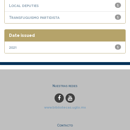
Local deputies
1
Transfuguismo partidista
1
Date issued
2021
1
Nuestras redes
www.bibliotecas.ugto.mx
Contacto