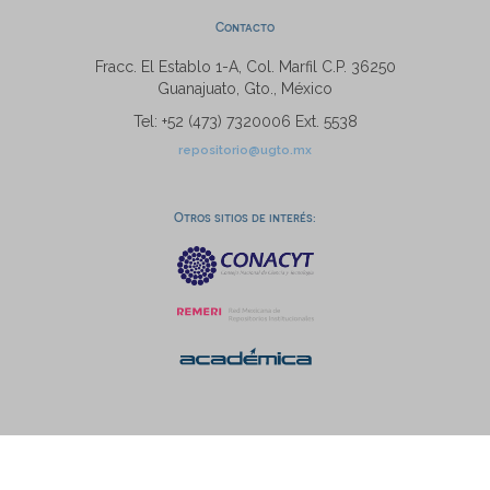
Contacto
Fracc. El Establo 1-A, Col. Marfil C.P. 36250
Guanajuato, Gto., México
Tel: +52 (473) 7320006 Ext. 5538
repositorio@ugto.mx
Otros sitios de interés: