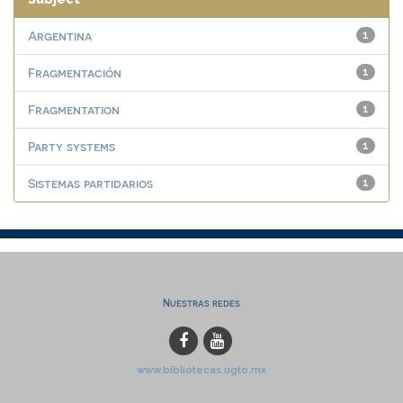
Argentina
1
Fragmentación
1
Fragmentation
1
Party systems
1
Sistemas partidarios
1
Nuestras redes
www.bibliotecas.ugto.mx