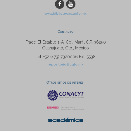
www.bibliotecas.ugto.mx
Contacto
Fracc. El Establo 1-A, Col. Marfil C.P. 36250
Guanajuato, Gto., México
Tel: +52 (473) 7320006 Ext. 5538
repositorio@ugto.mx
Otros sitios de interés: