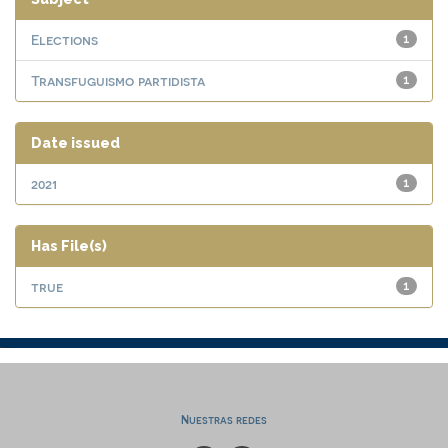
Elections
1
Transfuguismo partidista
1
Date issued
2021
1
Has File(s)
true
1
Nuestras redes