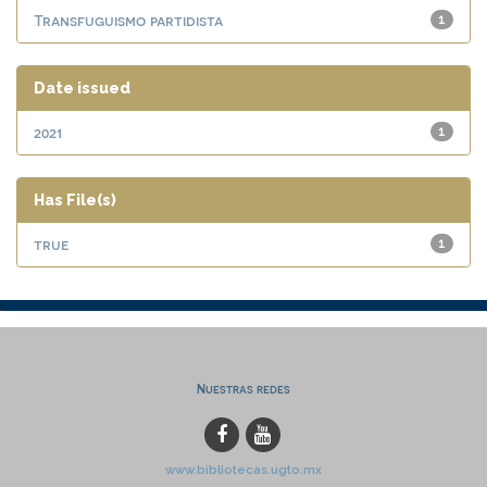
Transfuguismo partidista
1
Date issued
2021
1
Has File(s)
true
1
Nuestras redes
www.bibliotecas.ugto.mx