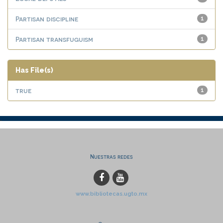
Partisan discipline
1
Partisan transfuguism
1
Has File(s)
true
1
Nuestras redes
www.bibliotecas.ugto.mx