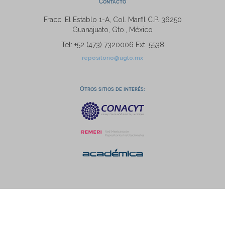
Contacto
Fracc. El Establo 1-A, Col. Marfil C.P. 36250
Guanajuato, Gto., México
Tel: +52 (473) 7320006 Ext. 5538
repositorio@ugto.mx
Otros sitios de interés: