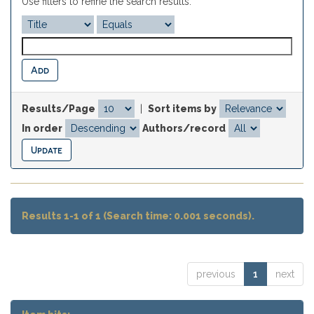
Use filters to refine the search results.
Results/Page
|
Sort items by
In order
Authors/record
Results 1-1 of 1 (Search time: 0.001 seconds).
previous
1
next