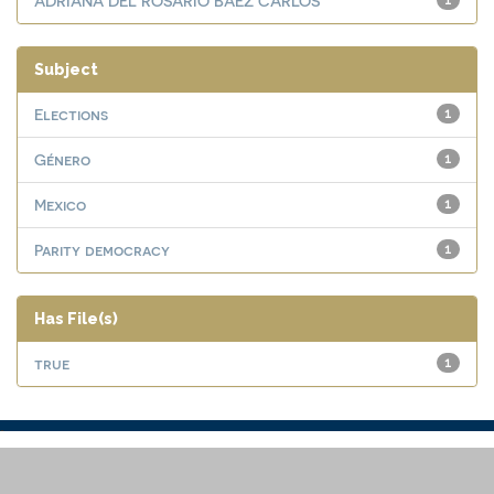
ADRIANA DEL ROSARIO BAEZ CARLOS
1
Subject
Elections
1
Género
1
Mexico
1
Parity democracy
1
Has File(s)
true
1