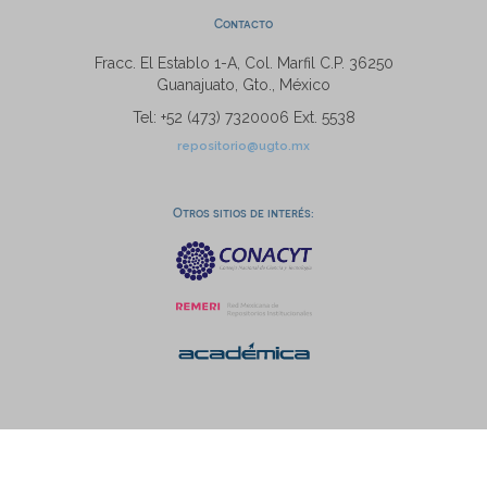
Contacto
Fracc. El Establo 1-A, Col. Marfil C.P. 36250
Guanajuato, Gto., México
Tel: +52 (473) 7320006 Ext. 5538
repositorio@ugto.mx
Otros sitios de interés: