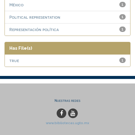
México
1
Political representation
1
Representación política
1
Has File(s)
true
1
Nuestras redes
www.bibliotecas.ugto.mx