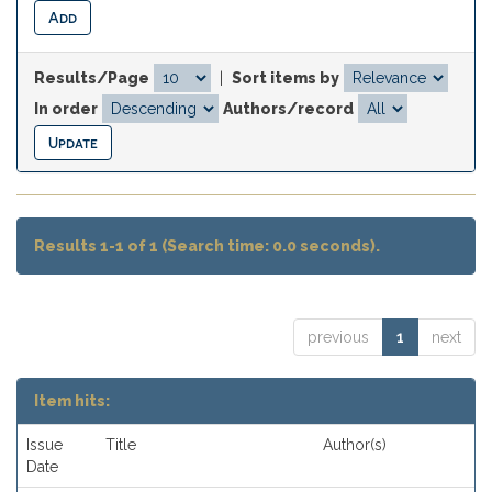
Results/Page
|
Sort items by
In order
Authors/record
Results 1-1 of 1 (Search time: 0.0 seconds).
previous
1
next
Item hits:
Issue
Title
Author(s)
Date