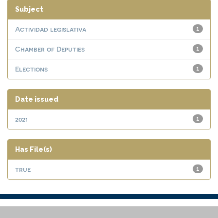
Subject
Actividad legislativa
1
Chamber of Deputies
1
Elections
1
Date issued
2021
1
Has File(s)
true
1